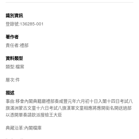
識別資訊
登錄號:136285-001
著作者
責任者:禮部
資料類型
類型:檔案
層次:件
描述
事由:移會內閣典籍廳禮部奏咸豐元年六月初十日入闈十四日考試八
旗滿洲蒙古文童十六日考試八旗漢軍文童相應將應開銜名開送過部
以憑開單奏請欽派搜檢王大臣
典藏沿革:內閣檔庫