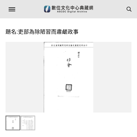
題名:吏部為除陋習而肅鹺政事