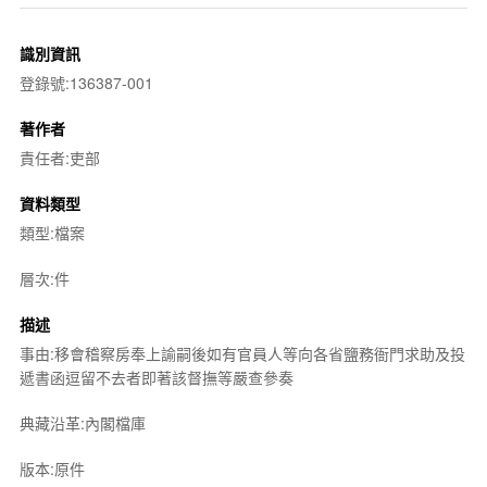
識別資訊
登錄號:136387-001
著作者
責任者:吏部
資料類型
類型:檔案
層次:件
描述
事由:移會稽察房奉上諭嗣後如有官員人等向各省鹽務衙門求助及投
遞書函逗留不去者即著該督撫等嚴查參奏
典藏沿革:內閣檔庫
版本:原件