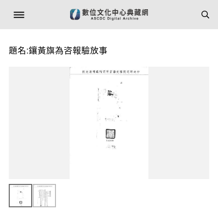
題名:鑲黃旗為咨報驗放事