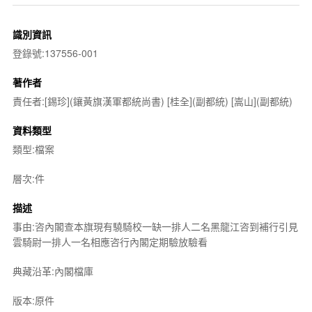
識別資訊
登錄號:137556-001
著作者
責任者:[錫珍](鑲黃旗漢軍都統尚書) [桂全](副都統) [嵩山](副都統)
資料類型
類型:檔案
層次:件
描述
事由:咨內閣查本旗現有驍騎校一缺一排人二名黑龍江咨到補行引見
雲騎尉一排人一名相應咨行內閣定期驗放驗看
典藏沿革:內閣檔庫
版本:原件