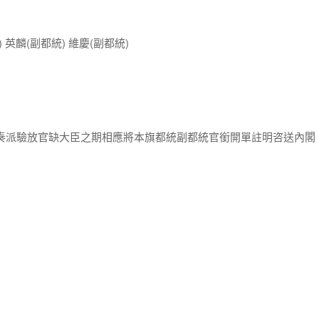
 英麟(副都統) 維慶(副都統)
閣奏派驗放官缺大臣之期相應將本旗都統副都統官銜開單註明咨送內閣