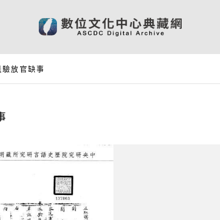
送驗放官缺事
事