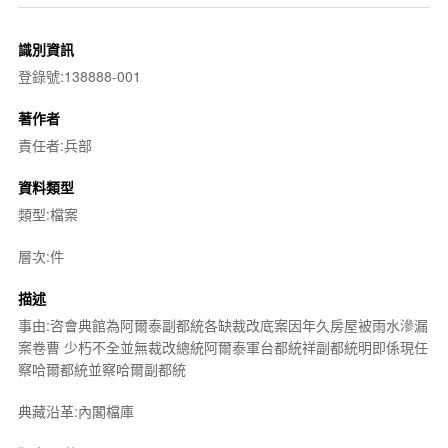
識別資訊
登錄號:138888-001
著作者
責任者:兵部
資料類型
類型:檔案
層次:件
描述
事由:咨會典館為阿爾泰副都統各缺裁改底案因年久房屋被雨水滲漏
案卷曹 少朽不全並無裁改總統阿爾泰軍台都統祥副都統明即係現任
察哈爾都統並察哈爾副都統
典藏沿革:內閣檔庫