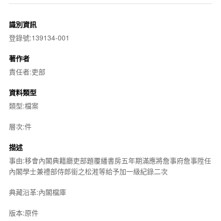
識別資訊
登錄號:139134-001
著作者
責任者:吏部
資料類型
類型:檔案
層次:件
描述
事由:移會內閣典籍廳吏部題覆繙書房五年期滿應將詹事府詹事陞任
內閣學士兼禮部侍郎銜之松溎等給予加一級紀錄二次
典藏沿革:內閣檔庫
版本:原件