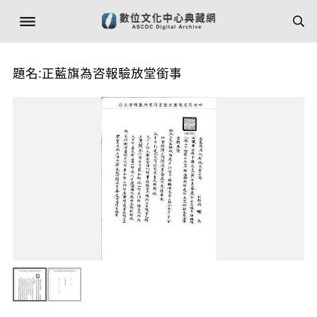
題名:正藍旗為咨報驗放堂銜事