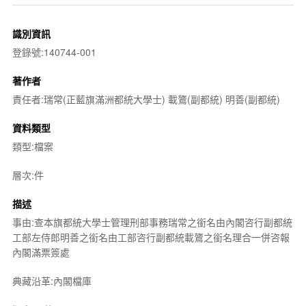
識別資訊
登錄號:140744-001
著作者
責任者:瑞常(正藍旗滿洲都統大學士) 載鷟(副都統) 明善(副都統)
資料類型
類型:檔案
層次:件
描述
事由:查本旗都統大學士管理刑部事務瑞常之銜名由內閣咨行副都統
工部左侍郎明善之銜名由工部咨行副都統載鷟之銜名理合一併咨報
內閣滿票簽處
典藏沿革:內閣檔庫