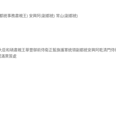
統事務肅親王) 安興阿(副都統) 常山(副都統)
內大臣和碩肅親王華豐御前侍衛正藍旗護軍統領副都統安興阿乾清門侍
閣滿票簽處