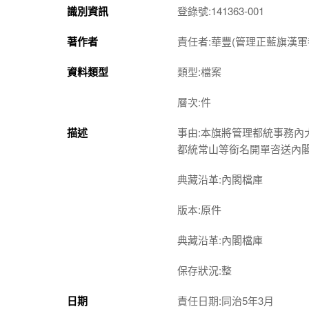
識別資訊
登錄號:141363-001
著作者
責任者:華豐(管理正藍旗漢軍都
資料類型
類型:檔案
層次:件
描述
事由:本旗將管理都統事務
都統常山等銜名開單咨送內
典藏沿革:內閣檔庫
版本:原件
典藏沿革:內閣檔庫
保存狀況:整
日期
責任日期:同治5年3月