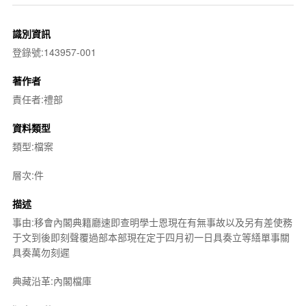
識別資訊
登錄號:143957-001
著作者
責任者:禮部
資料類型
類型:檔案
層次:件
描述
事由:移會內閣典籍廳速即查明學士恩現在有無事故以及另有差使務
于文到後即刻聲覆過部本部現在定于四月初一日具奏立等繕單事關
具奏萬勿刻遲
典藏沿革:內閣檔庫