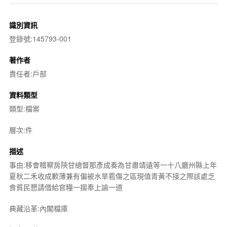
識別資訊
登錄號:145793-001
著作者
責任者:戶部
資料類型
類型:檔案
層次:件
描述
事由:移會稽察房陝甘總督那彥成奏為甘肅靖遠等一十八廳州縣上年
夏秋二禾收成歉薄兼有偏被水旱雹傷之區現值青黃不接之際該處乏
食貧民懇請借給官糧一摺奉上諭一道
典藏沿革:內閣檔庫