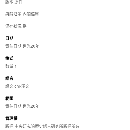
版本:原件
典藏沿革:內閣檔庫
保存狀況:整
日期
責任日期:道光20年
格式
數量:1
語言
語文:chi-漢文
範圍
責任日期:道光20年
管理權
版權:中央研究院歷史語言研究所版權所有