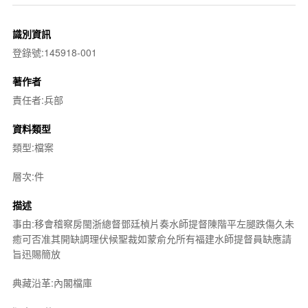
識別資訊
登錄號:145918-001
著作者
責任者:兵部
資料類型
類型:檔案
層次:件
描述
事由:移會稽察房閩浙總督鄧廷楨片奏水師提督陳階平左腿跌傷久未
癒可否准其開缺調理伏候聖裁如蒙俞允所有福建水師提督員缺應請
旨迅賜簡放
典藏沿革:內閣檔庫