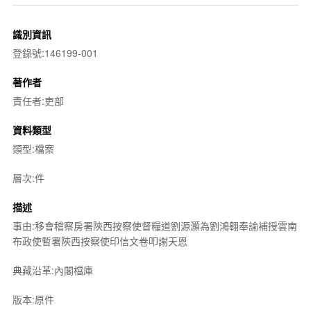
識別資訊
登錄號:146199-001
著作者
責任者:吏部
資料類型
類型:檔案
層次:件
描述
事由:移會稽察房署陝西按察使督糧道劉源灝為劉鴻翱奉諭補授雲南
布政使暫署陝西按察使印信文卷叩謝天恩
典藏沿革:內閣檔庫
版本:原件