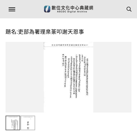
題名:吏部為署理臬篆叩謝天恩事