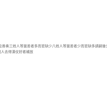
薩拉善奏三姓人等當差者多而官缺少八姓人等當差者少而官缺多請嗣後
選人去得漢仗好者補放