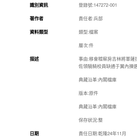
識別資訊
登錄號:147272-001
著作者
責任者:兵部
資料類型
類型:檔案
層次:件
描述
事由:移會稽察房吉林將軍
佐領驍騎校員缺通于翼內揀
典藏沿革:內閣檔庫
版本:原件
典藏沿革:內閣檔庫
保存狀況:整
日期
責任日期:乾隆24年11月