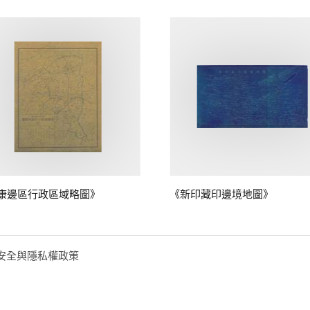
康邊區行政區域略圖》
《新印藏印邊境地圖》
安全與隱私權政策