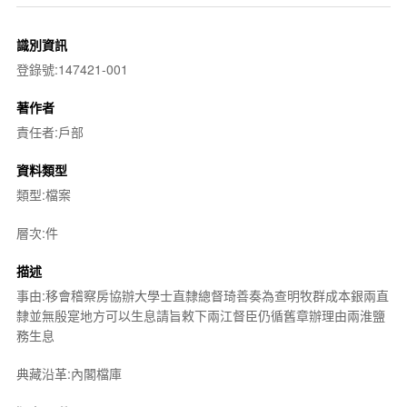
識別資訊
登錄號:147421-001
著作者
責任者:戶部
資料類型
類型:檔案
層次:件
描述
事由:移會稽察房協辦大學士直隸總督琦善奏為查明牧群成本銀兩直
隸並無殷寔地方可以生息請旨敕下兩江督臣仍循舊章辦理由兩淮鹽
務生息
典藏沿革:內閣檔庫