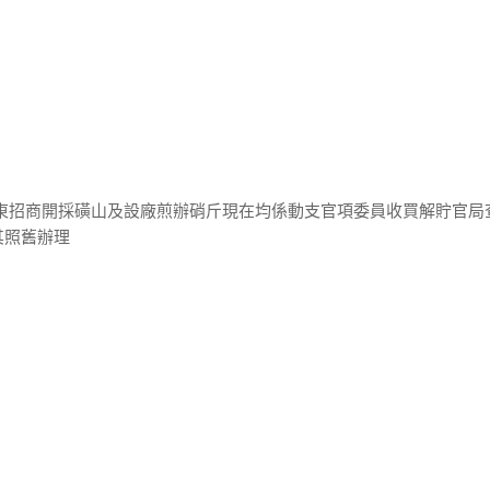
粵東招商開採磺山及設廠煎辦硝斤現在均係動支官項委員收買解貯官局
其照舊辦理