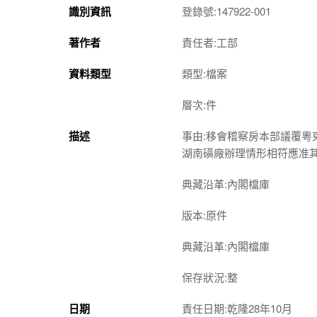
識別資訊
登錄號:147922-001
著作者
責任者:工部
資料類型
類型:檔案
層次:件
描述
事由:移會稽察房本部議覆
湖南磺廠辦理情形相符應准
典藏沿革:內閣檔庫
版本:原件
典藏沿革:內閣檔庫
保存狀況:整
日期
責任日期:乾隆28年10月