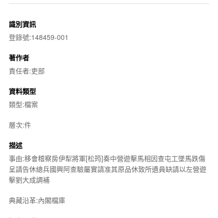
識別資訊
登錄號:148459-001
著作者
責任者:吏部
資料類型
類型:檔案
層次:件
描述
事由:移會稽察房伊犁將軍[松筠]奏中營遊擊馬相因查屯工墜馬跌傷
呈請告休總兵國興阿查驗屬實請准其原品休致所遺員缺請以左營遊
擊劉大成調補
典藏沿革:內閣檔庫