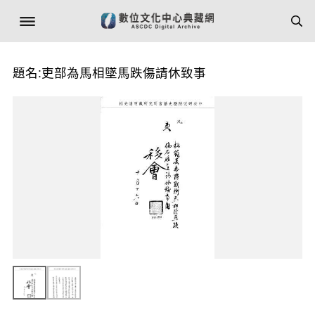
題名:吏部為馬相墜馬跌傷請休致事