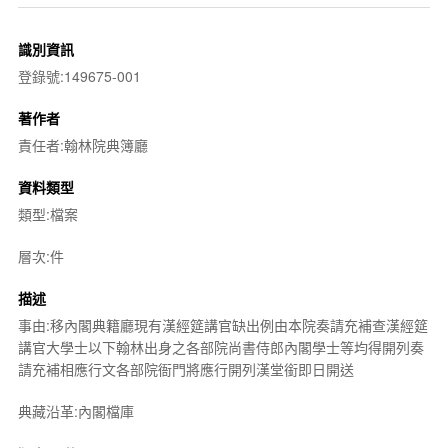
識別資訊
登錄號:149675-001
著作者
責任者:翰林院典簿廳
資料類型
類型:檔案
層次:件
描述
事由:移內閣典籍廳現有漢經筵講官缺出例由本院奏請充補查漢經筵
講官大學士以下翰林出身之各部院尚書侍郎內閣學士等均得開列奏
請充補相應行文各部院衙門將應行開列漢堂銜即日開送
典藏沿革:內閣檔庫