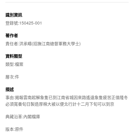
識別資訊
登錄號:150425-001
著作者
責任者:洪承疇(招撫江南總督軍務大學士)
資料類型
類型:檔案
層次:件
描述
事由:揭報雲南起解象隻已到江南省城因來路遙遠象隻疲苦正值隆冬
必須寬養旬日製造厚棉大被以便北行計十二月下旬可以到京
典藏沿革:內閣檔庫
版本:原件