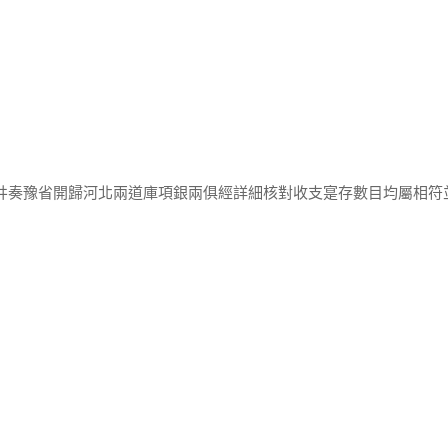
張井奏豫省開歸河北兩道庫項銀兩俱經詳細核對收支寔存數目均屬相符