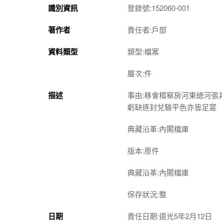
識別資訊
登錄號:152060-001
著作者
責任者:戶部
資料類型
類型:檔案
層次:件
描述
事由:移會稽察房河東總河
虧缺逐封兌驗平色亦皆足寔
典藏沿革:內閣檔庫
版本:原件
典藏沿革:內閣檔庫
保存狀況:整
日期
責任日期:道光5年2月12日