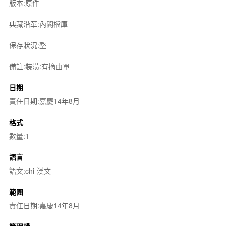
版本:原件
典藏沿革:內閣檔庫
保存狀況:整
備註:裝潢:有摘由單
日期
責任日期:嘉慶14年8月
格式
數量:1
語言
語文:chi-漢文
範圍
責任日期:嘉慶14年8月