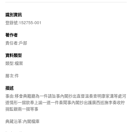
識別資訊
登錄號:152755-001
著作者
責任者:戶部
資料類型
類型:檔案
層次:件
描述
事由:移會典籍廳為一件請旨事內閣抄出直督溫奏查明康家溝等處河
道情形一摺欽奉上諭一道一件奏聞事內閣抄出護廣西巡撫李奏收貯
捐監銀兩一摺等事
典藏沿革:內閣檔庫