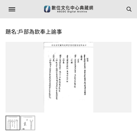
題名:戶部為欽奉上諭事