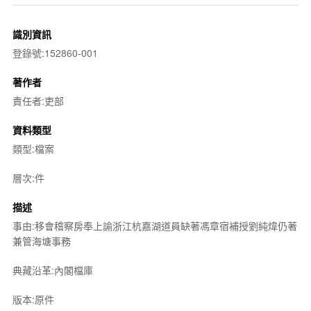
識別資訊
登錄號:152860-001
著作者
責任者:吏部
資料類型
類型:檔案
層次:件
描述
事由:移會稽察房奉上諭浙江杭嘉湖道員缺著馮章宿補授劉純煒仍著
兼管海塘事務
典藏沿革:內閣檔庫
版本:原件