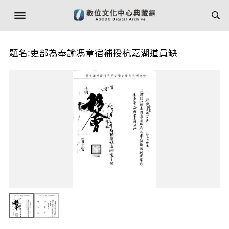
題名:吏部為奉諭馮章宿補授杭嘉湖道員缺