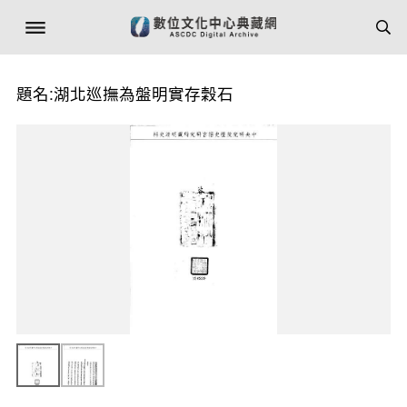
題名:湖北巡撫為盤明實存穀石