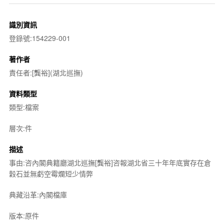
識別資訊
登錄號:154229-001
著作者
責任者:[龔裕](湖北巡撫)
資料類型
類型:檔案
層次:件
描述
事由:咨內閣典籍廳湖北巡撫[龔裕]咨報湖北省三十年年底實存在倉
穀石並無虧空霉爛短少情弊
典藏沿革:內閣檔庫
版本:原件