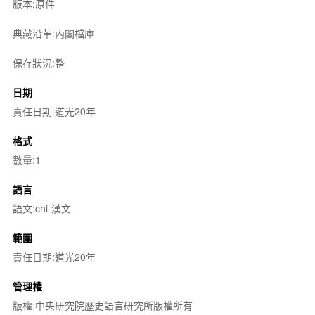
版本:原件
典藏沿革:內閣檔庫
保存狀況:整
日期
責任日期:道光20年
格式
數量:1
語言
語文:chi-漢文
範圍
責任日期:道光20年
管理權
版權:中央研究院歷史語言研究所版權所有