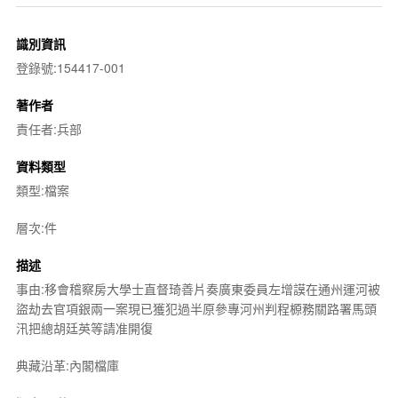
識別資訊
登錄號:154417-001
著作者
責任者:兵部
資料類型
類型:檔案
層次:件
描述
事由:移會稽察房大學士直督琦善片奏廣東委員左增謨在通州運河被
盜劫去官項銀兩一案現已獲犯過半原參專河州判程榞務關路署馬頭
汛把總胡廷英等請准開復
典藏沿革:內閣檔庫