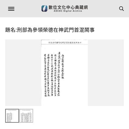
題名:刑部為參領榮德在神武門首混鬧事