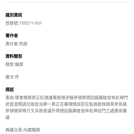
識別資訊
登錄號:155271-001
著作者
責任者:刑部
資料類型
類型:檔案
層次:件
描述
事由:移會稽察房正紅旗護軍統領咨稱參領榮德因瘋顛陡發奔赴神門
武首混鬧請交部從治罪一案正在審理間該犯在監病故除將原參鳥槍
參領佛保等行文兵部查議外榮德因瘋顛陡發奔赴神武門之處應毋庸
議
典藏沿革:內閣檔庫