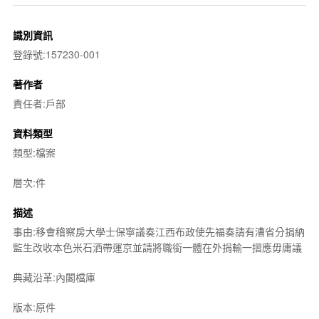
識別資訊
登錄號:157230-001
著作者
責任者:戶部
資料類型
類型:檔案
層次:件
描述
事由:移會稽察房大學士保寧議奏江西布政使先福奏請有漕省分捐納
監生改收本色米石洒帶運京並請將職銜一體在外捐輸一摺應毋庸議
典藏沿革:內閣檔庫
版本:原件