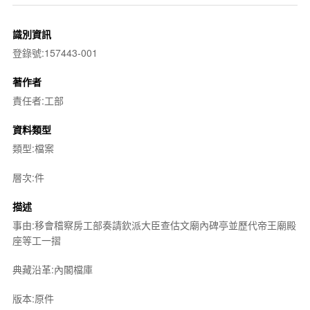
識別資訊
登錄號:157443-001
著作者
責任者:工部
資料類型
類型:檔案
層次:件
描述
事由:移會稽察房工部奏請欽派大臣查估文廟內碑亭並歷代帝王廟殿
座等工一摺
典藏沿革:內閣檔庫
版本:原件