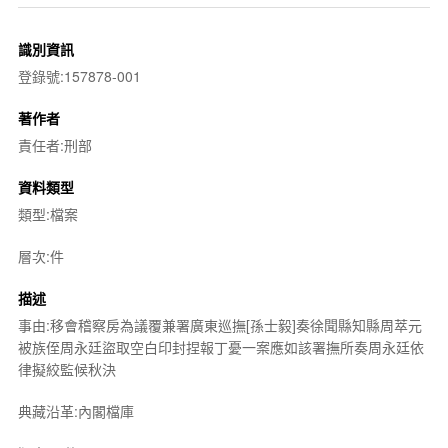
識別資訊
登錄號:157878-001
著作者
責任者:刑部
資料類型
類型:檔案
層次:件
描述
事由:移會稽察房為議覆兼署廣東巡撫[孫士毅]奏徐聞縣知縣周萃元
被族侄周永廷盜取空白印封捏報丁憂一案應如該署撫所奏周永廷依
律擬絞監候秋決
典藏沿革:內閣檔庫