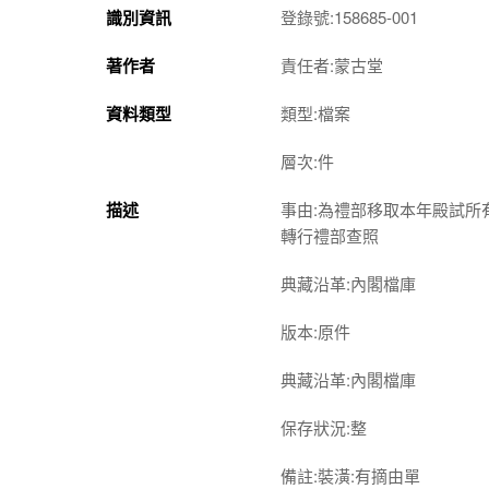
識別資訊
登錄號:158685-001
著作者
責任者:蒙古堂
資料類型
類型:檔案
層次:件
描述
事由:為禮部移取本年殿試
轉行禮部查照
典藏沿革:內閣檔庫
版本:原件
典藏沿革:內閣檔庫
保存狀況:整
備註:裝潢:有摘由單