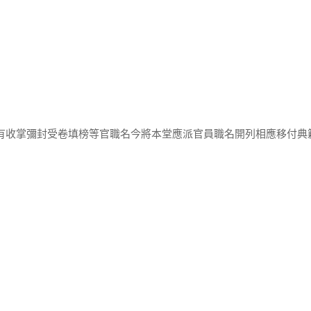
所有收掌彌封受卷填榜等官職名今將本堂應派官員職名開列相應移付典