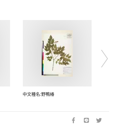
中文種名:野鴨椿