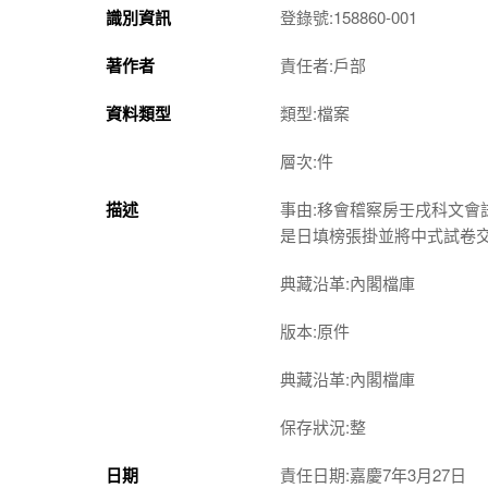
識別資訊
登錄號:158860-001
著作者
責任者:戶部
資料類型
類型:檔案
層次:件
描述
事由:移會稽察房壬戌科文
是日填榜張掛並將中式試卷
典藏沿革:內閣檔庫
版本:原件
典藏沿革:內閣檔庫
保存狀況:整
日期
責任日期:嘉慶7年3月27日