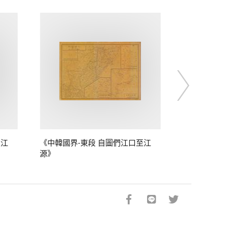
至江
《中韓國界-東段 自圖們江口至江
源》