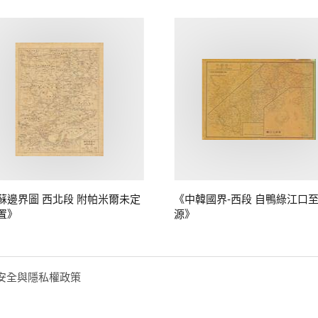
蘇邊界圖 西北段 附帕米爾未定
《中韓國界-西段 自鴨綠江口
置》
源》
安全與隱私權政策