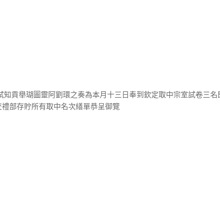
會試知貢舉瑚圖靈阿劉環之奏為本月十三日奉到欽定取中宗室試卷三名
交禮部存貯所有取中名次繕單恭呈御覽