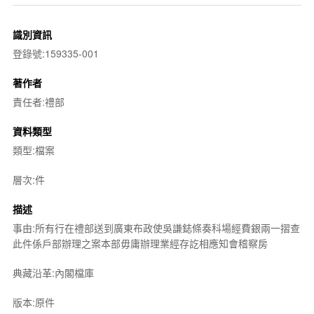
識別資訊
登錄號:159335-001
著作者
責任者:禮部
資料類型
類型:檔案
層次:件
描述
事由:所有行在禮部送到廣東布政使吳謙鋕條奏科場經費銀兩一摺查
此件係戶部辦理之案本部毋庸辦理業經存訖相應知會稽察房
典藏沿革:內閣檔庫
版本:原件