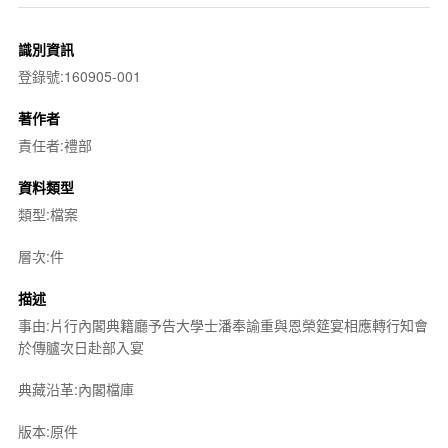
識別資訊
登錄號:160905-001
著作者
責任者:禮部
資料類型
類型:檔案
層次:件
描述
事由:片行內閣典籍廳予告大學士潘奉諭重與恩榮筵宴相應轉行知會
於傳臚次日赴部入宴
典藏沿革:內閣檔庫
版本:原件