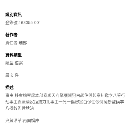
識別資訊
登錄號:163055-001
著作者
責任者:刑部
資料類型
類型:檔案
層次:件
描述
事由:移會稽察房本部奏順天府拏獲賊犯白起住係起意糾邀李八等行
劫事主孫泳清家拒捕刃扎事主一死一傷審實白保住依例擬斬監候李
八擬絞監候秋決
典藏沿革:內閣檔庫