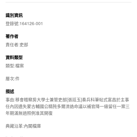
識別資訊
登錄號:164126-001
著作者
責任者:吏部
資料類型
類型:檔案
層次:件
描述
事由:移會稽察房大學士兼管吏部[張廷玉]奏兵科筆帖式富昌於主事
任內因遺失蒙古輔國公精肫多爾濟誥命議以補官降一級留任一案三
年期滿無過照例准其開復
典藏沿革:內閣檔庫