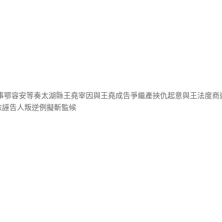
督事鄂容安等奏太湖縣王堯宰因與王堯成告爭繼產挾仇起意與王法度商
依誣告人叛逆例擬斬監候