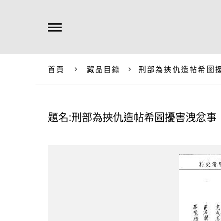
首頁
藏品目錄
刑部為挾仇造帖希圖
題名:刑部為挾仇造帖希圖擾害洩忿事