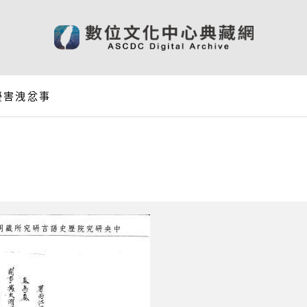
擾害洩忿事