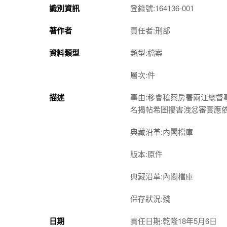
識別資訊
登錄號:164136-001
著作者
責任者:刑部
資料類型
類型:檔案
層次:件
描述
事由:移會稽察房署兩江總
名揭帖希圖擾害洩忿審實應
典藏沿革:內閣檔庫
版本:原件
典藏沿革:內閣檔庫
保存狀況:殘
日期
責任日期:乾隆18年5月6日