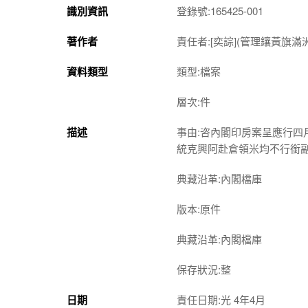
識別資訊
登錄號:165425-001
著作者
責任者:[奕誴](管理鑲黃旗滿
資料類型
類型:檔案
層次:件
描述
事由:咨內閣印房案呈應行
統克興阿赴倉領米均不行銜
典藏沿革:內閣檔庫
版本:原件
典藏沿革:內閣檔庫
保存狀況:整
日期
責任日期:光 4年4月