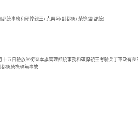
洲都統事務和碩惇親王) 克興阿(副都統) 榮祿(副都統)
四月十五日驗放堂銜查本旗管理都統事務和碩惇親王考驗兵丁軍政有差
副都統榮祿現無事故