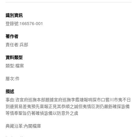
識別資訊
登錄號:166576-001
著作者
責任者:兵部
資料類型
類型:檔案
層次:件
描述
事由:咨宣府巡撫本部題據宣府巡撫李鑑塘報哨探市口嘗川市夷不日
到邊貿易差夷預先稟報正見其恭順之誠但夷情叵測仍嚴飭確探毖備
等情奉聖旨仍著確偵毖備以防意外之虞
典藏沿革:內閣檔庫