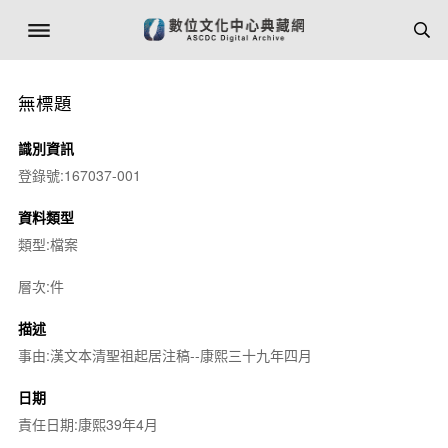
無標題
識別資訊
登錄號:167037-001
資料類型
類型:檔案
層次:件
描述
事由:漢文本清聖祖起居注稿--康熙三十九年四月
日期
責任日期:康熙39年4月