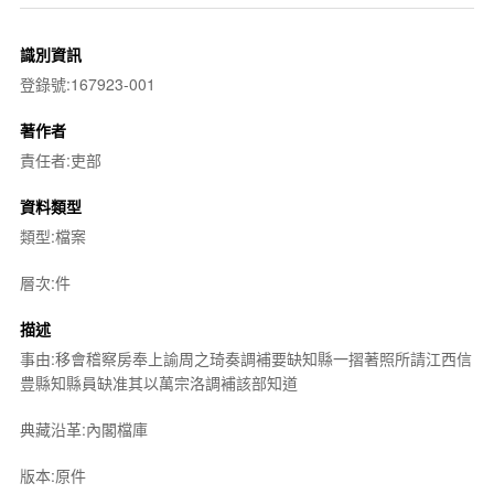
識別資訊
登錄號:167923-001
著作者
責任者:吏部
資料類型
類型:檔案
層次:件
描述
事由:移會稽察房奉上諭周之琦奏調補要缺知縣一摺著照所請江西信
豊縣知縣員缺准其以萬宗洛調補該部知道
典藏沿革:內閣檔庫
版本:原件