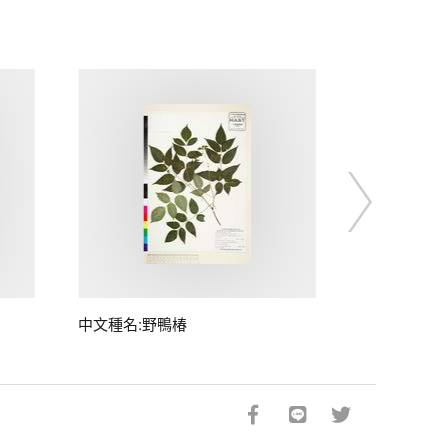
中文種名:野鴨椿