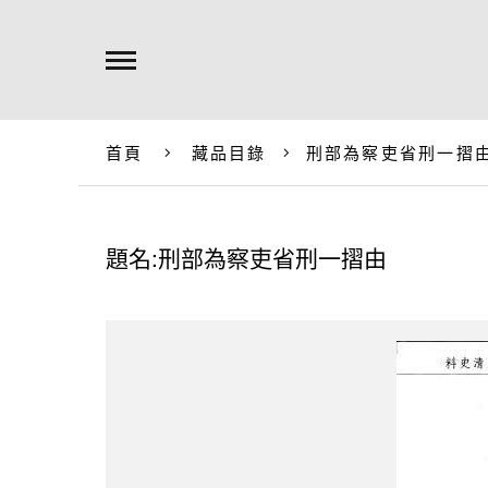
首頁
藏品目錄
刑部為察吏省刑一摺
題名:刑部為察吏省刑一摺由