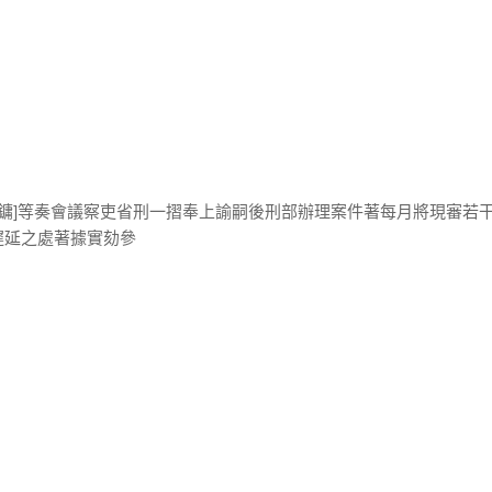
振鏞]等奏會議察吏省刑一摺奉上諭嗣後刑部辦理案件著每月將現審若
遲延之處著據實劾參