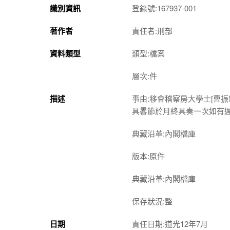
識別資訊
登錄號:167937-001
著作者
責任者:刑部
資料類型
類型:檔案
層次:件
描述
事由:移會稽察房大學士[曹
具畧節於月終具奏一次如有
典藏沿革:內閣檔庫
版本:原件
典藏沿革:內閣檔庫
保存狀況:整
日期
責任日期:道光12年7月