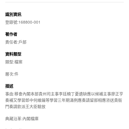
識別資訊
登錄號:168800-001
著作者
責任者:戶部
資料類型
類型:檔案
層次:件
描述
事由:移會內閣本部貴州司主事李廷楠丁憂遺缺應以候補主事廖正亨
奏補又學習郎中何維鑰等學習三年期滿例應奏請留部相應咨送貴衙
門奏請欽派王大臣驗放
典藏沿革:內閣檔庫