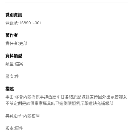
識別資訊
登錄號:168901-001
著作者
責任者:吏部
資料類型
類型:檔案
層次:件
描述
事由:移會內閣為供事譚酉慶印甘各結於歷城縣差傳因外出家皆婦女
不諳定例是該供事家屬具結已逾例限照例斥革遺缺充補報部
典藏沿革:內閣檔庫
版本:原件