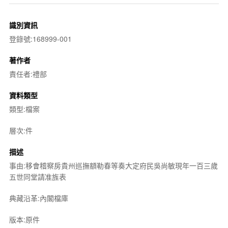
識別資訊
登錄號:168999-001
著作者
責任者:禮部
資料類型
類型:檔案
層次:件
描述
事由:移會稽察房貴州巡撫額勒春等奏大定府民吳尚敏現年一百三歲
五世同堂請准旌表
典藏沿革:內閣檔庫
版本:原件