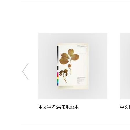
中文種名:呂宋毛蕊木
中文