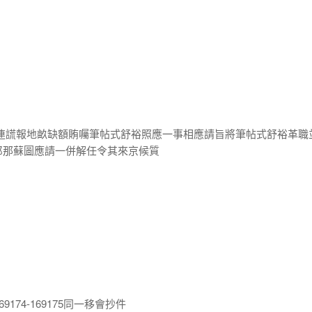
大連謊報地畝缺額賄囑筆帖式舒裕照應一事相應請旨將筆帖式舒裕革職
郎那蘇圖應請一併解任令其來京候質
9174-169175同一移會抄件