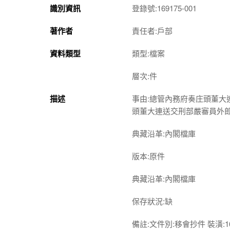
識別資訊
登錄號:169175-001
著作者
責任者:戶部
資料類型
類型:檔案
層次:件
描述
事由:總管內務府奏庄頭董
頭董大連送交刑部嚴審員外
典藏沿革:內閣檔庫
版本:原件
典藏沿革:內閣檔庫
保存狀況:缺
備註:文件別:移會抄件 裝潢:16