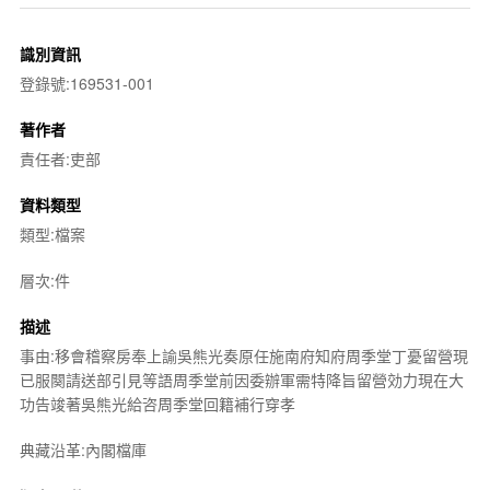
識別資訊
登錄號:169531-001
著作者
責任者:吏部
資料類型
類型:檔案
層次:件
描述
事由:移會稽察房奉上諭吳熊光奏原任施南府知府周季堂丁憂留營現
已服闋請送部引見等語周季堂前因委辦軍需特降旨留營効力現在大
功告竣著吳熊光給咨周季堂回籍補行穿孝
典藏沿革:內閣檔庫