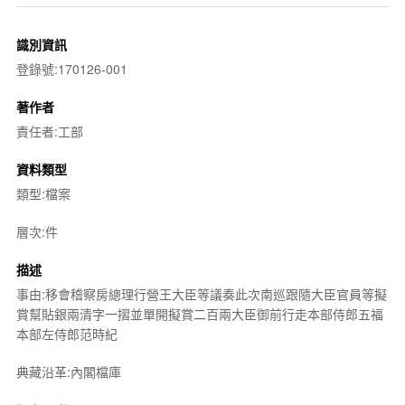
識別資訊
登錄號:170126-001
著作者
責任者:工部
資料類型
類型:檔案
層次:件
描述
事由:移會稽察房總理行營王大臣等議奏此次南巡跟隨大臣官員等擬
賞幫貼銀兩清字一摺並單開擬賞二百兩大臣御前行走本部侍郎五福
本部左侍郎范時紀
典藏沿革:內閣檔庫