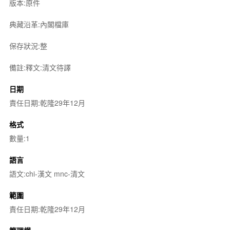
版本:原件
典藏沿革:內閣檔庫
保存狀況:整
備註:釋文:清文待譯
日期
責任日期:乾隆29年12月
格式
數量:1
語言
語文:chi-漢文 mnc-清文
範圍
責任日期:乾隆29年12月