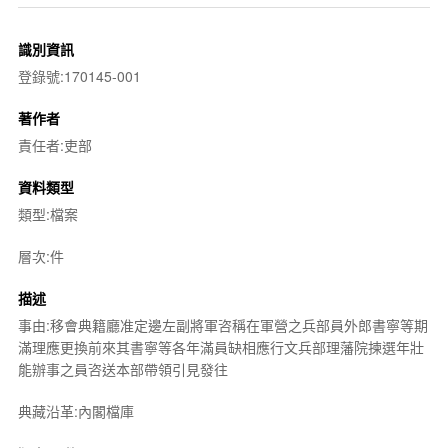
識別資訊
登錄號:170145-001
著作者
責任者:吏部
資料類型
類型:檔案
層次:件
描述
事由:移會典籍廳准定邊左副將軍咨稱在軍營之兵部員外郎書寧等期
滿理應更換前來其書寧等各年滿員缺相應行文兵部理藩院揀選年壯
能辦事之員咨送本部帶領引見發往
典藏沿革:內閣檔庫