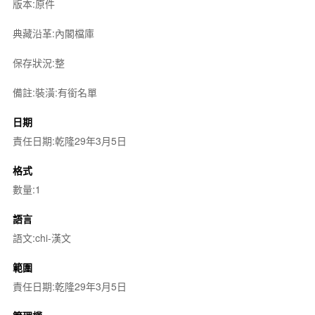
版本:原件
典藏沿革:內閣檔庫
保存狀況:整
備註:裝潢:有銜名單
日期
責任日期:乾隆29年3月5日
格式
數量:1
語言
語文:chi-漢文
範圍
責任日期:乾隆29年3月5日