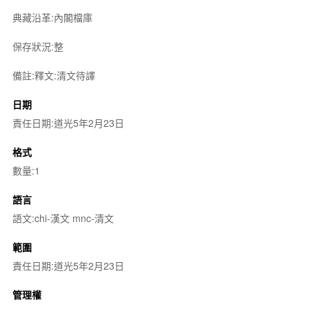
典藏沿革:內閣檔庫
保存狀況:整
備註:釋文:清文待譯
日期
責任日期:道光5年2月23日
格式
數量:1
語言
語文:chi-漢文 mnc-清文
範圍
責任日期:道光5年2月23日
管理權