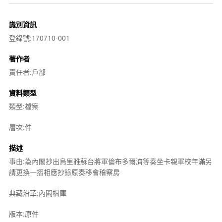
識別資訊
登錄號:170710-001
著作者
責任者:戶部
資料類型
類型:檔案
層次:件
描述
事由:為內閣抄出烏里雅蘇台將軍倫布多爾濟等奏坐卡親軍校年滿另
請更換一摺相應抄錄原奏移會稽察房
典藏沿革:內閣檔庫
版本:原件