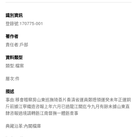
識別資訊
登錄號:170775-001
著作者
責任者:戶部
資料類型
類型:檔案
層次:件
描述
事由:移會稽察房山東巡撫琦善片奏滇省運員鄭燪領運癸未年正運銅
斤前據江寧織造咨報上年六月已過龍江關迄今九月有餘未據山東直
隸咨報過境請轉飭江南督撫一體飭查事
典藏沿革:內閣檔庫