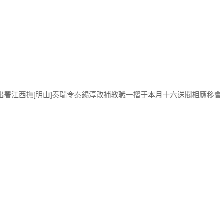
出署江西撫[明山]奏瑞令秦錫淳改補教職一摺于本月十六送閣相應移