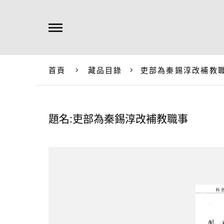
首頁
藏品目錄
吏部為秦錫淳改補教
題名:吏部為秦錫淳改補教職事