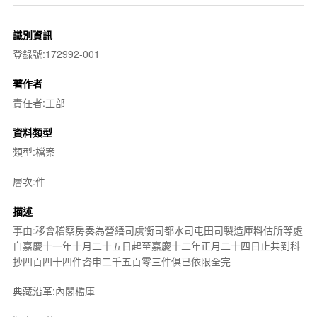
識別資訊
登錄號:172992-001
著作者
責任者:工部
資料類型
類型:檔案
層次:件
描述
事由:移會稽察房奏為營繕司虞衡司都水司屯田司製造庫料估所等處
自嘉慶十一年十月二十五日起至嘉慶十二年正月二十四日止共到科
抄四百四十四件咨申二千五百零三件俱已依限全完
典藏沿革:內閣檔庫